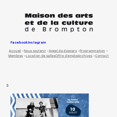
Aller
au
contenu
Facebook
Instagram
Accueil
Nous soutenir
Appel de dossiers
Programmation
Membres
Location de salles
Offre d’emploi
Archives
Contact
3