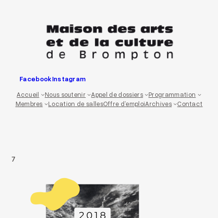
Aller
au
contenu
Facebook
Instagram
Accueil
Nous soutenir
Appel de dossiers
Programmation
Membres
Location de salles
Offre d’emploi
Archives
Contact
7