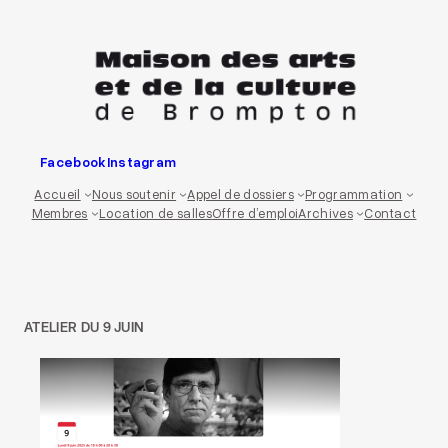
Aller
au
contenu
Facebook
Instagram
Accueil
Nous soutenir
Appel de dossiers
Programmation
Membres
Location de salles
Offre d’emploi
Archives
Contact
ATELIER DU 9 JUIN