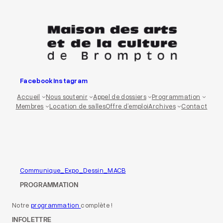
Aller
au
contenu
Facebook
Instagram
Accueil
Nous soutenir
Appel de dossiers
Programmation
Membres
Location de salles
Offre d’emploi
Archives
Contact
Communique_Expo_Dessin_MACB
PROGRAMMATION
Notre
programmation
complète !
INFOLETTRE