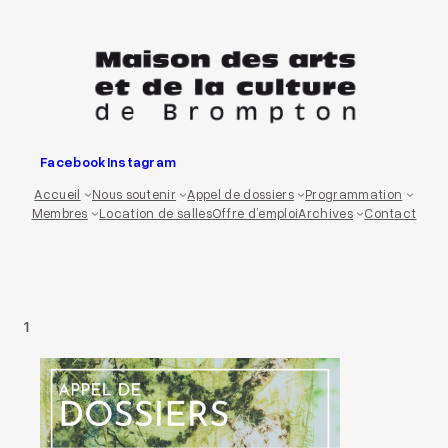
Aller
au
contenu
Facebook
Instagram
Accueil
Nous soutenir
Appel de dossiers
Programmation
Membres
Location de salles
Offre d’emploi
Archives
Contact
1